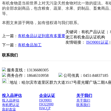
有机食物是当前世界上对无污染天然食物对比一致的提法。有
的全部农副商品，包含粮食、蔬菜、水果、奶制品、畜禽商品
等。
本图文来源于网络，如有侵权请与我们联系。
关键词：有机产品认证 | 有
上一篇：
有机食品认证到底有多重要
龙江有机食品认证机构
友情链接：
ISO9001认证
|
下一篇：
有机食品加工
联系我们
服务直线：13136680305
商务合作：18646310958
公司传真：0451-84837185
地址：哈尔滨市道里区群力大道3517号星光耀广场二期A座2
投入品评估
企业认证
关于我们
ISO9001
投入品评估
关于我们
ISO22000
有机肥认证
联系我们
HACCP
良好农业