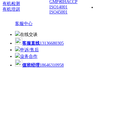
GMP和HACCP
有机检测
ISO14001
有机培训
ISO45001
客服中心
在线交谈
客服直线
13136680305
申诉/售后
业务合作
值班经理
18646310958