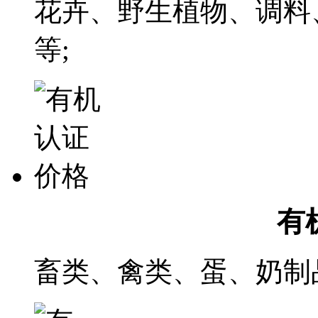
花卉、野生植物、调料
等;
有
畜类、禽类、蛋、奶制