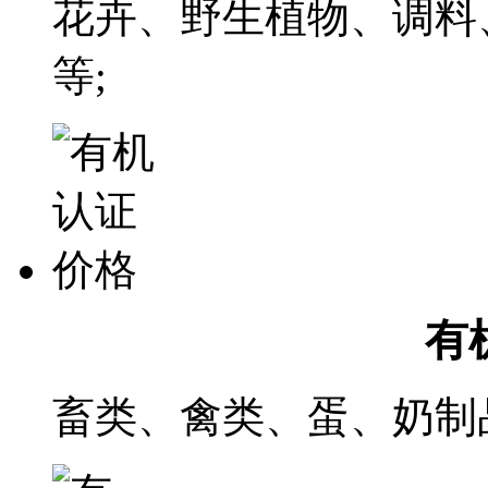
花卉、野生植物、调料
等;
有
畜类、禽类、蛋、奶制