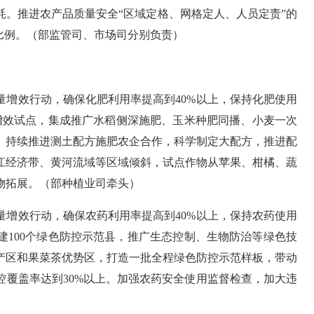
耗。推进农产品质量安全“区域定格、网格定人、人员定责”的
比例。
（部监管司、市场司分别负责）
量增效行动，确保化肥利用率提高到
40%
以上，保持化肥使用
增效试点，集成推广水稻侧深施肥、玉米种肥同播、小麦一次
。持续推进测土配方施肥农企合作，科学制定大配方，推进配
江经济带、黄河流域等区域倾斜，试点作物从苹果、柑橘、蔬
物拓展。
（部种植业司牵头）
量增效行动，确保农药利用率提高到
40%
以上，保持农药使用
建
100
个绿色防控示范县，推广生态控制、生物防治等绿色技
产区和果菜茶优势区，打造一批全程绿色防控示范样板，带动
控覆盖率达到
30%
以上。加强农药安全使用监督检查，加大违