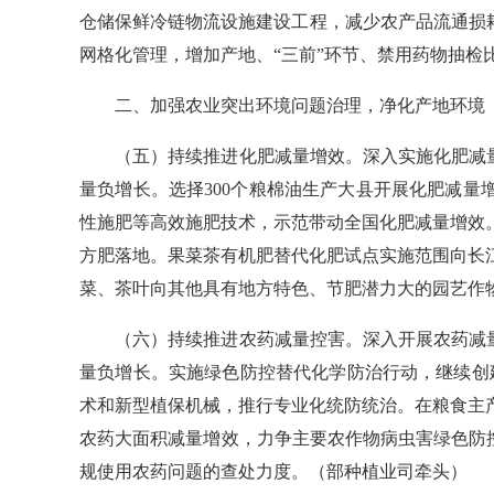
仓储保鲜冷链物流设施建设工程，减少农产品流通损
网格化管理，增加产地、“三前”环节、禁用药物抽检
二、加强农业突出环境问题治理，净化产地环境
（五）持续推进化肥减量增效。
深入实施化肥减
量负增长。
选择
300
个粮棉油生产大县开展化肥减量
性施肥等高效施肥技术，示范带动全国化肥减量增效
方肥落地。果菜茶有机肥替代化肥试点实施范围向长
菜、茶叶向其他具有地方特色、节肥潜力大的园艺作
（六）持续推进农药减量控害。
深入开展农药减
量负增长。实施绿色防控替代化学防治行动，继续创
术和新型植保机械，推行专业化统防统治。在粮食主
农药大面积减量增效，力争主要农作物病虫害绿色防
规使用农药问题的查处力度。
（部种植业司牵头）