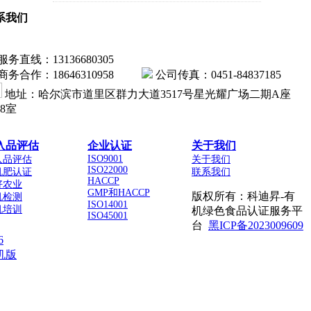
系我们
服务直线：13136680305
商务合作：18646310958
公司传真：0451-84837185
地址：哈尔滨市道里区群力大道3517号星光耀广场二期A座
18室
入品评估
企业认证
关于我们
ISO9001
入品评估
关于我们
ISO22000
机肥认证
联系我们
HACCP
好农业
GMP和HACCP
版权所有：科迪昇-有
机检测
ISO14001
机培训
机绿色食品认证服务平
ISO45001
台
黑ICP备2023009609
6
机版