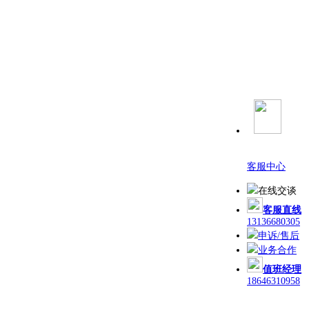
客服中心
在线交谈
客服直线
13136680305
申诉/售后
业务合作
值班经理
18646310958