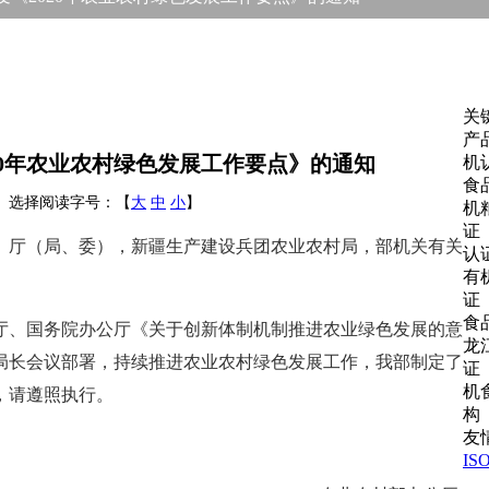
关
产
20年农业农村绿色发展工作要点》的通知
机
食
09:26 选择阅读字号：【
大
中
小
】
机
证
）厅（局、委），新疆生产建设兵团农业农村局，部机关有关
认
有
证
食
厅、国务院办公厅《关于创新体制机制推进农业绿色发展的意
龙
局长会议部署，持续推进农业农村绿色发展工作，我部制定了
证
机
，请遵照执行。
构
友
IS