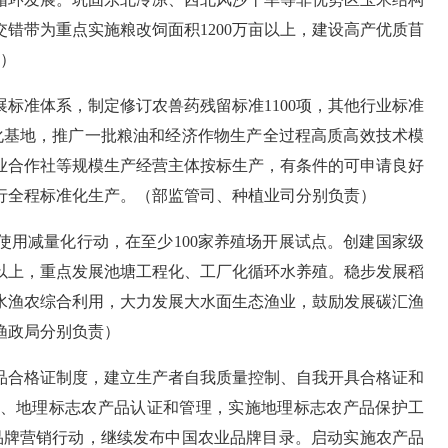
交错带为重点实施粮改饲面积
1200
万亩以上，建设高产优质苜
）
展标准体系，制定修订农兽药残留标准
1100
项，其他行业标准
化基地，推广一批粮油和经济作物生产全过程高质高效技术模
业合作社等规模生产经营主体按标生产，有条件的可申请良好
行全程标准化生产。
（部监管司、种植业司分别负责）
使用减量化行动，在至少
100
家养殖场开展试点。创建国家级
以上，重点发展池塘工程化、工厂化循环水养殖。稳步发展稻
水渔农综合利用，大力发展大水面生态渔业，鼓励发展碳汇渔
渔政局分别负责）
品合格证制度，建立生产者自我质量控制、自我开具合格证和
、地理标志农产品认证和管理，实施地理标志农产品保护工
品牌营销行动，继续发布中国农业品牌目录。启动实施农产品