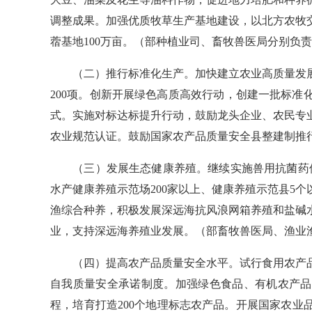
调整成果。加强优质牧草生产基地建设，以北方农牧
蓿基地
100
万亩。
（部种植业司、畜牧兽医局分别负责
（二）推行标准化生产。
加快建立农业高质量发
200
项。创新开展绿色高质高效行动，创建一批标准
式。实施对标达标提升行动，鼓励龙头企业、农民专
农业规范认证。鼓励国家农产品质量安全县整建制推
（三）发展生态健康养殖。
继续实施兽用抗菌药
水产健康养殖示范场
200
家以上、健康养殖示范县
5
个
渔综合种养，积极发展深远海抗风浪网箱养殖和盐碱
业，支持深远海养殖业发展。
（部畜牧兽医局、渔业
（四）提高农产品质量安全水平。
试行食用农产
自我质量安全承诺制度。加强绿色食品、有机农产品
程，培育打造
200
个地理标志农产品。开展国家农业