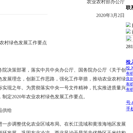
农业农村部办公厅
联
2020
年
3
月
2
日
农村绿色发展
工作要点
28
投
投
务院决策部署，落实
中共中央办公厅、国务院办公厅
《关于创
有
色发展理念，创新工作思路，强化工作举措，推动农业农村绿
良
有
标实现之年。为
贯彻落实中央一号文件精神，扎实推进质量兴
有
，制定
2020
年农业农村绿色发展工作要点。
号-
手
品供给
进一步调整优化农业区域布局。在长江流域和黄淮海地区发展
循环发展。巩固东北冷凉、西北风沙干旱等非优势区玉米结构