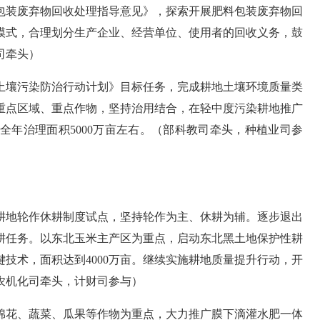
包装废弃物回收处理指导意见》，探索开展肥料包装废弃物回
模式，合理划分生产企业、经营单位、使用者的回收义务，鼓
司牵头）
土壤污染防治行动计划》目标任务，完成耕地土壤环境质量类
重点区域、重点作物，坚持治用结合，在轻中度污染耕地推广
全年治理面积
5000
万亩左右。
（部科教司牵头，种植业司参
耕地轮作休耕制度试点，坚持轮作为主、休耕为辅。逐步退出
耕任务。以东北玉米主产区为重点，启动东北黑土地保护性耕
键技术，面积达到
4000
万亩。继续实施耕地质量提升行动，开
农机化司牵头，计财司参与）
棉花、蔬菜、瓜果等作物为重点，大力推广膜下滴灌水肥一体