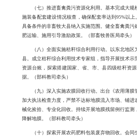
（七）推进畜禽粪污资源化利用。
基本完成大规
施装备配套建设情况核查，确保配套率达到
95%
以上
具备条件的非畜牧大县纳入实施范围。健全畜禽粪污
肥运输、施用引导激励政策。
（部畜牧兽医局牵头）
（八）全面实施秸秆综合利用行动。
以东北地区
县。成立秸秆综合利用技术专家组，指导开展技术示
资源台账，探索搭建国家、省、市、县四级秸秆资源
据。
（部科教司牵头）
（九）深入实施农膜回收行动。
出台《农用薄膜
加大执法检查力度，严禁不达标地膜流入市场、铺进
械化捡拾、专业化回收。持续开展地膜残留例行监测
降解地膜。
（部科教司牵头）
（十）探索开展农药肥料包装废弃物回收。
会同