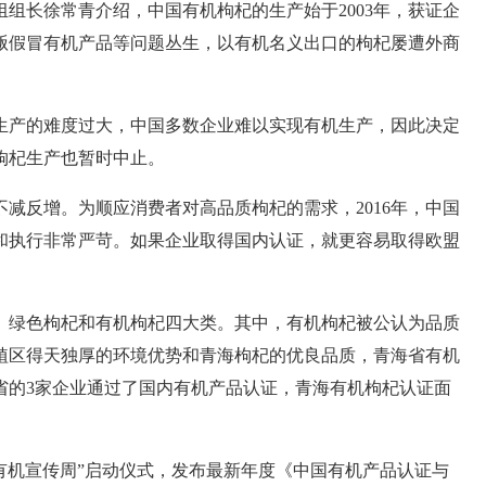
组组长徐常青介绍，中国有机枸杞的生产始于
2003
年，获证企
贩假冒有机产品等问题丛生，以有机名义出口的枸杞屡遭外商
生产的难度过大，中国多数企业难以实现有机生产，因此决定
枸杞生产也暂时中止。
不减反增。为顺应消费者对高品质枸杞的需求，
2016
年，中国
和执行非常严苛。如果企业取得国内认证，就更容易取得欧盟
、绿色枸杞和有机枸杞四大类。其中，有机枸杞被公认为品质
植区得天独厚的环境优势和青海枸杞的优良品质，青海省有机
省的
3
家企业通过了国内有机产品认证，青海有机枸杞认证面
有机宣传周”启动仪式，发布最新年度《中国有机产品认证与