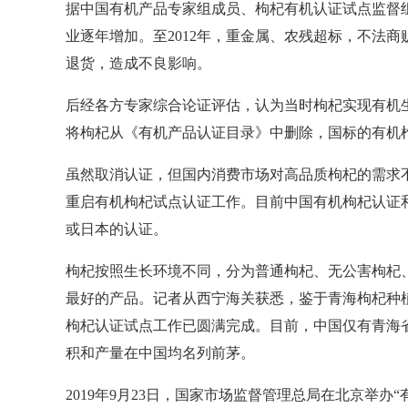
据中国有机产品专家组成员、枸杞有机认证试点监督
业逐年增加。至
2012
年，重金属、农残超标，不法商
退货，造成不良影响。
后经各方专家综合论证评估，认为当时枸杞实现有机
将枸杞从《有机产品认证目录》中删除，国标的有机
虽然取消认证，但国内消费市场对高品质枸杞的需求
重启有机枸杞试点认证工作。目前中国有机枸杞认证
或日本的认证。
枸杞按照生长环境不同，分为普通枸杞、无公害枸杞
最好的产品。记者从西宁海关获悉，鉴于青海枸杞种
枸杞认证试点工作已圆满完成。目前，中国仅有青海
积和产量在中国均名列前茅。
2019
年
9
月
23
日，国家市场监督管理总局在北京举办“