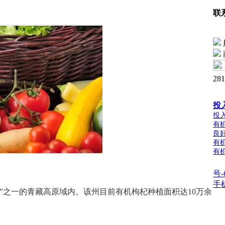
联
28
投
投
有
良
有
有
号-
手
区”之一的青藏高原域内。该州目前有机枸杞种植面积达
10
万余