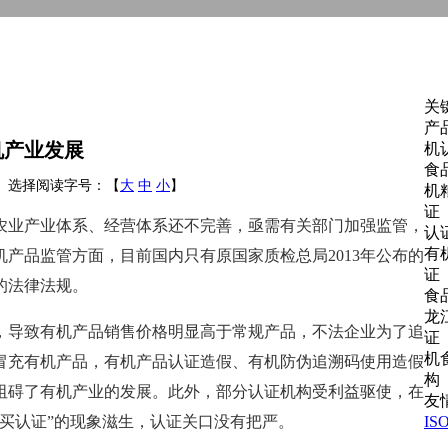
关
产
机产业发展
机
食
38:23 选择阅读字号：【
大
中
小
】
机
证
农业产业体系、经营体系还不完善，亟需有关部门加强监管，
认
有
机产品监管方面，目前国内只有原国家质检总局
2013
年公布的
证
的法律法规。
食
龙
，导致有机产品销售价格明显高于常规产品，不法企业为了追
证
机
冒充有机产品，有机产品认证造假、有机防伪追溯码使用造假
构
阻碍了有机产业的发展。此外，部分认证机构受利益驱使，在
友
IS
钱买认证”的现象滋生，认证关口没有把严。