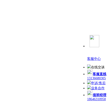
客服中心
在线交谈
客服直线
13136680305
申诉/售后
业务合作
值班经理
18646310958