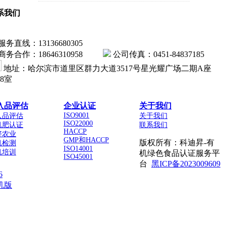
系我们
服务直线：13136680305
商务合作：18646310958
公司传真：0451-84837185
地址：哈尔滨市道里区群力大道3517号星光耀广场二期A座
18室
入品评估
企业认证
关于我们
ISO9001
入品评估
关于我们
ISO22000
机肥认证
联系我们
HACCP
好农业
GMP和HACCP
版权所有：科迪昇-有
机检测
ISO14001
机培训
机绿色食品认证服务平
ISO45001
台
黑ICP备2023009609
6
机版