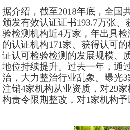
据介绍，截至
2018
年底，全国
颁发有效认证证书
193.7
万张、
验检测机构近
4
万家，年出具检
的认证机构
171
家、获得认可的
证认可检验检测的发展规模、
地位持续提升。过去一年，通
治，大力整治行业乱象。曝光
3
注销
4
家机构从业资质，对
29
家
构责令限期整改，对
1
家机构予