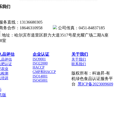
系我们
服务直线：13136680305
商务合作：18646310958
公司传真：0451-84837185
地址：哈尔滨市道里区群力大道3517号星光耀广场二期A座
18室
入品评估
企业认证
关于我们
ISO9001
入品评估
关于我们
ISO22000
机肥认证
联系我们
HACCP
好农业
GMP和HACCP
版权所有：科迪昇-有
机检测
ISO14001
机培训
机绿色食品认证服务平
ISO45001
台
黑ICP备2023009609
6
机版