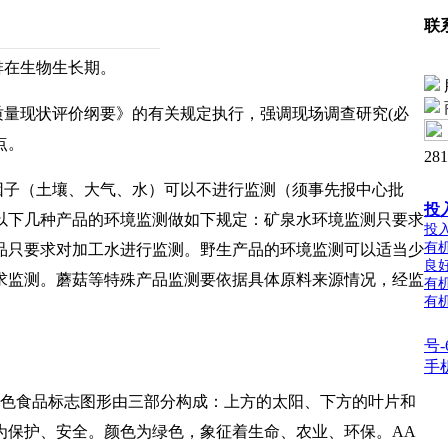
联
排在生物生长期。
质量现状评价纲要》的有关规定执行，强调现场调查研究(必
点。
28
因子（土壤、大气、水）可以不进行监测（须事先报中心批
投
以下几种产品的环境监测做如下规定：矿泉水环境监测只要求
投
有
品只要求对加工水进行监测。野生产品的环境监测可以适当少
良
求监测。蘑菇等特殊产品监测要依据具体原料来源情况，经监
有
有
号-
手
表示。绿色食品标志图形由三部分构成：上方的太阳、下方的叶片和
为保护、安全。颜色为绿色，象征着生命、农业、环保。AA