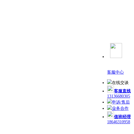
客服中心
在线交谈
客服直线
13136680305
申诉/售后
业务合作
值班经理
18646310958