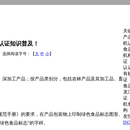
关
产
认证知识普及！
机
食
57:24 选择阅读字号：【
大
中
小
】
机
证
认
有
、深加工产品；按产品类别分，包括农林产品及其加工品、畜
证
食
龙
证
机
构
规范手册》的要求，在产品包装物上印制绿色食品标志图形、
友
IS
绿色食品标志”的字样。